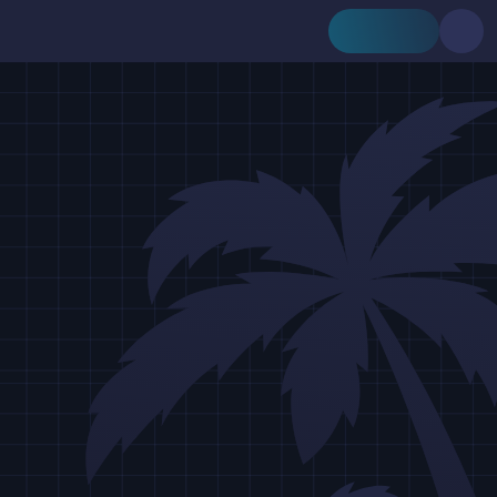
ЛЮБИМИ