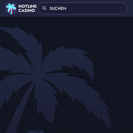
HOTLINE
CASINO
KATEGORIE
ANBIETER