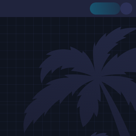
FAVORITEN