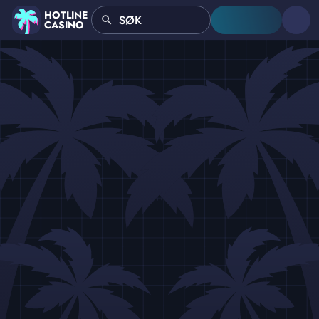
HOTLINE
CASINO
HOVED
SPILL
KATEGORI
LEVERANDØRER
FAVORITTER