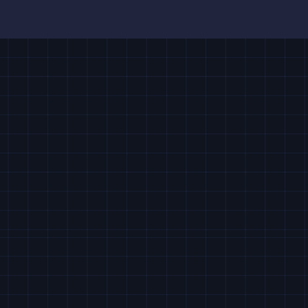
HOVED
SPILL