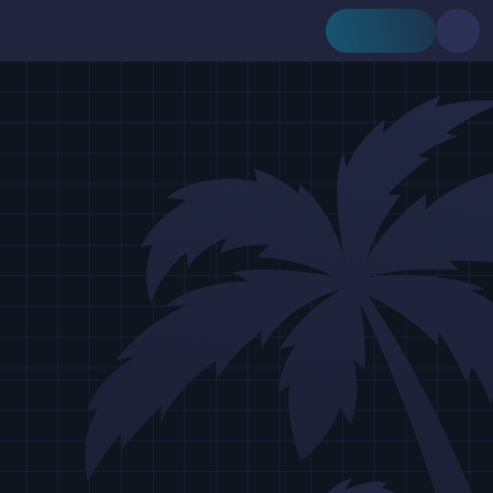
FAVORITTER