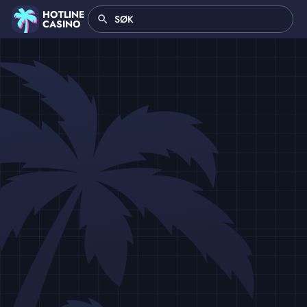
HOTLINE
CASINO
KATEGORI
LEVERANDØRER