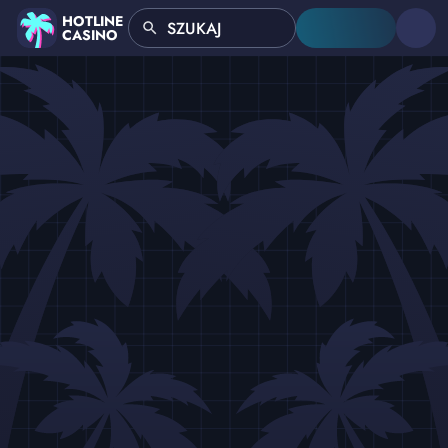
HOTLINE
CASINO
GŁÓWNA
GRY
KATEGORIA
DOSTAWCY
ULUBIONE