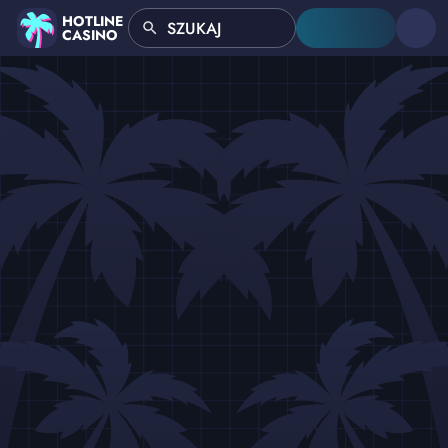
HOTLINE
CASINO
GŁÓWNA
GRY
KATEGORIA
DOSTAWCY
ULUBIONE