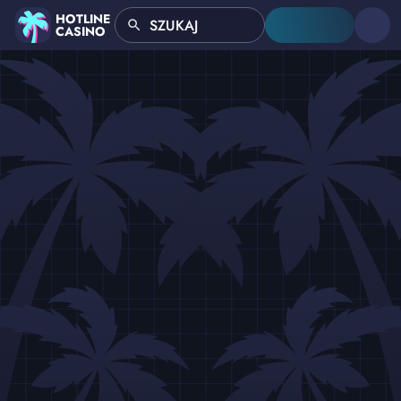
HOTLINE
CASINO
GŁÓWNA
GRY
KATEGORIA
DOSTAWCY
ULUBIONE