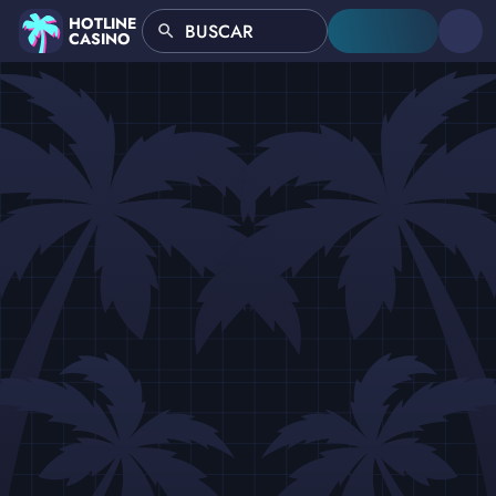
HOTLINE
CASINO
PRINCIPAL
JOGOS
CATEGORIA
PROVEDORES
FAVORITOS