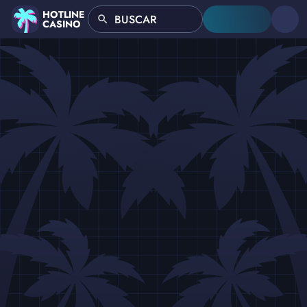
HOTLINE
CASINO
PRINCIPAL
JOGOS
CATEGORIA
PROVEDORES
FAVORITOS