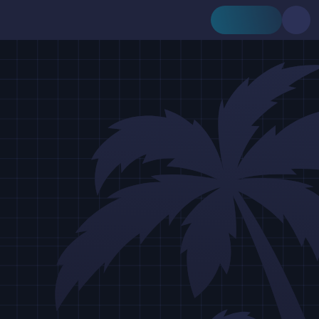
FAVORITOS