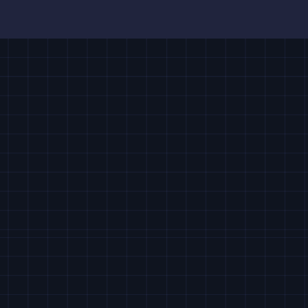
PRINCIPAL
JOGOS