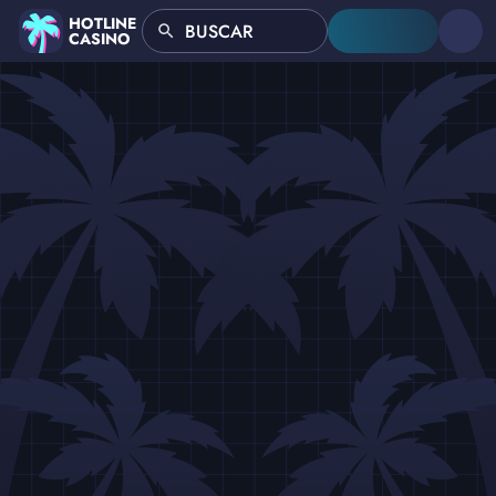
HOTLINE
CASINO
PRINCIPAL
JOGOS
CATEGORIA
PROVEDORES
FAVORITOS