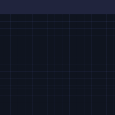
PRINCIPAL
JOGOS