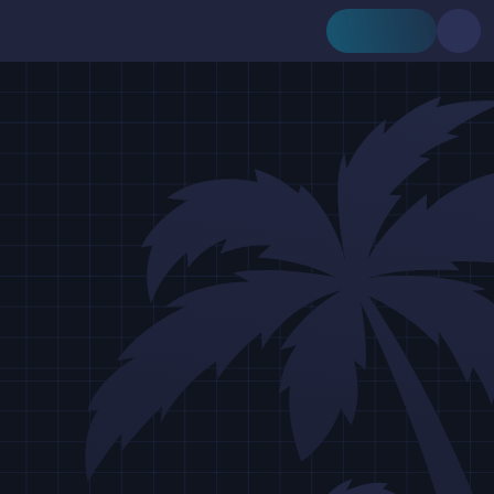
FAVORITOS