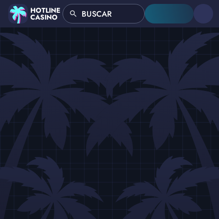
HOTLINE
CASINO
PRINCIPAL
JOGOS
CATEGORIA
PROVEDORES
FAVORITOS