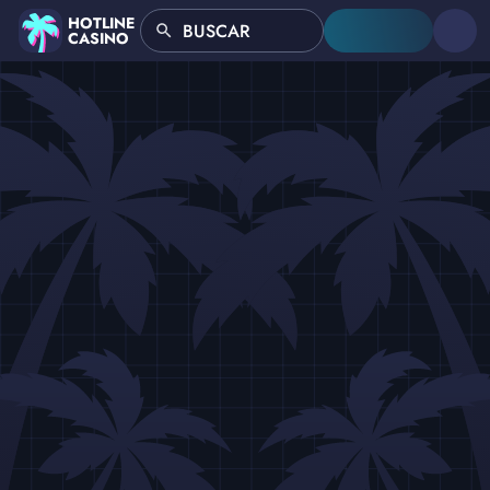
HOTLINE
CASINO
PRINCIPAL
JOGOS
CATEGORIA
PROVEDORES
FAVORITOS