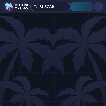
HOTLINE
CASINO
PRINCIPAL
JOGOS
CATEGORIA
PROVEDORES
FAVORITOS