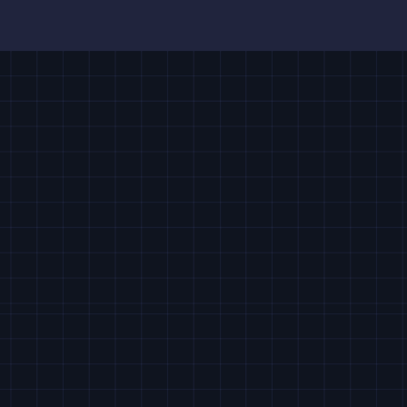
PRINCIPAL
JOGOS